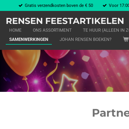
Gratis verzendkosten boven de € 50
Voor 17:00
Ga
direct
RENSEN FEESTARTIKELEN
naar
de
HOME
ONS ASSORTIMENT
TE HUUR (ALLEEN IN 
hoofdinhoud
SAMENWERKINGEN
JOHAN RENSEN BOEKEN?
Partne