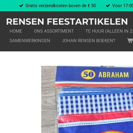
Gratis verzendkosten boven de € 50
Voor 17:00
Ga
direct
RENSEN FEESTARTIKELEN
naar
de
HOME
ONS ASSORTIMENT
TE HUUR (ALLEEN IN 
hoofdinhoud
SAMENWERKINGEN
JOHAN RENSEN BOEKEN?