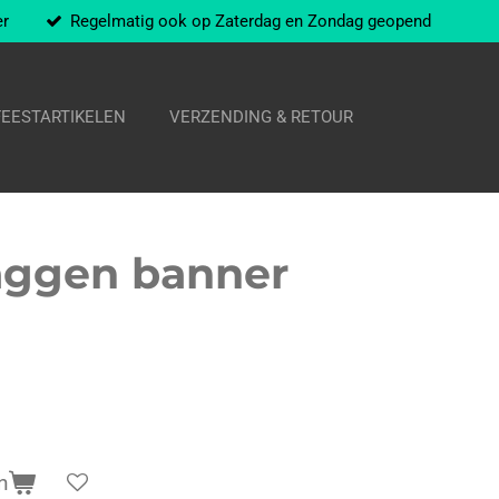
er
Regelmatig ook op Zaterdag en Zondag geopend
FEESTARTIKELEN
VERZENDING & RETOUR
laggen banner
n