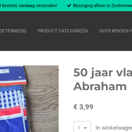
 besteld, vandaag verzonden!
Bezorging alleen in Zoeterme
ZOETERMEER)
PRODUCT CATEGORIEËN
OVER RENSEN 
50 jaar v
Abraham
€ 3,99
In winkelwage