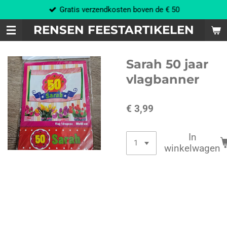
Gratis verzendkosten boven de € 50
Ga
direct
RENSEN FEESTARTIKELEN
naar
de
hoofdinhoud
Sarah 50 jaar
vlagbanner
€ 3,99
In
winkelwagen