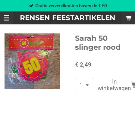
Gratis verzendkosten boven de € 50
Ga
direct
RENSEN FEESTARTIKELEN
naar
de
hoofdinhoud
Sarah 50
slinger rood
€ 2,49
In
winkelwagen