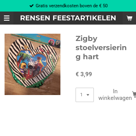
Gratis verzendkosten boven de € 50
Ga
direct
RENSEN FEESTARTIKELEN
naar
de
hoofdinhoud
Zigby
stoelversierin
g hart
€ 3,99
In
winkelwagen