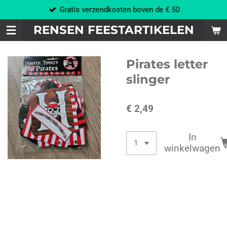
Gratis verzendkosten boven de € 50
Ga
direct
RENSEN FEESTARTIKELEN
naar
de
hoofdinhoud
Pirates letter
slinger
€ 2,49
In
winkelwagen