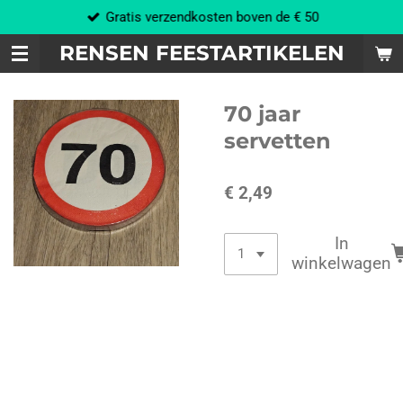
Gratis verzendkosten boven de € 50
Ga
direct
RENSEN FEESTARTIKELEN
naar
de
hoofdinhoud
70 jaar
servetten
€ 2,49
In
winkelwagen