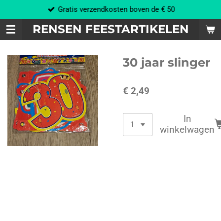
Gratis verzendkosten boven de € 50
Ga
direct
RENSEN FEESTARTIKELEN
naar
de
hoofdinhoud
30 jaar slinger
€ 2,49
In
winkelwagen