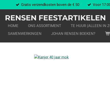
Gratis verzendkosten boven de € 50
Voor 17:00
Ga
direct
RENSEN FEESTARTIKELEN
naar
de
HOME
ONS ASSORTIMENT
TE HUUR (ALLEEN IN 
hoofdinhoud
SAMENWERKINGEN
JOHAN RENSEN BOEKEN?