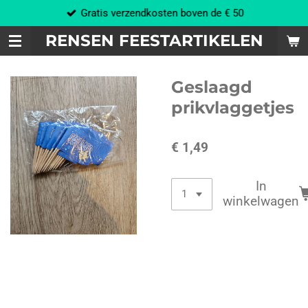
Gratis verzendkosten boven de € 50
Ga
direct
RENSEN FEESTARTIKELEN
naar
de
hoofdinhoud
Geslaagd
prikvlaggetjes
€ 1,49
In
winkelwagen