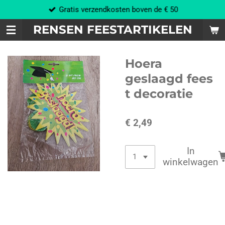
Gratis verzendkosten boven de € 50
Ga
direct
RENSEN FEESTARTIKELEN
naar
de
hoofdinhoud
Hoera
geslaagd fees
t decoratie
€ 2,49
In
winkelwagen