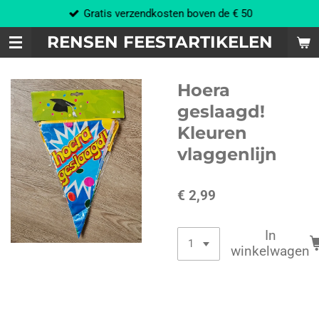
Gratis verzendkosten boven de € 50
Ga
direct
RENSEN FEESTARTIKELEN
naar
de
hoofdinhoud
Hoera
geslaagd!
Kleuren
vlaggenlijn
€ 2,99
In
winkelwagen