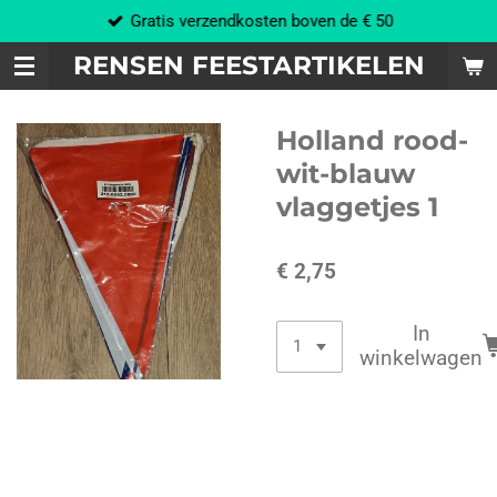
Gratis verzendkosten boven de € 50
Ga
direct
RENSEN FEESTARTIKELEN
naar
de
hoofdinhoud
Holland rood-
wit-blauw
vlaggetjes 1
€ 2,75
In
winkelwagen