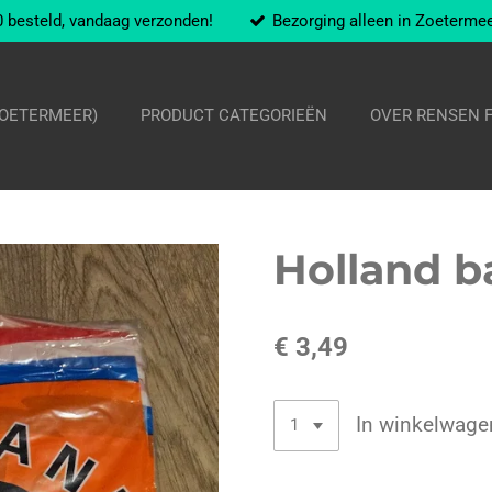
 besteld, vandaag verzonden!
Bezorging alleen in Zoeterme
ZOETERMEER)
PRODUCT CATEGORIEËN
OVER RENSEN 
Holland b
€ 3,49
In winkelwage