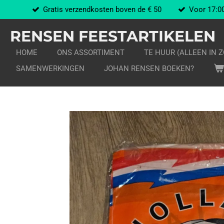
Gratis verzendkosten boven de € 50
Voor 17:00
Ga
direct
RENSEN FEESTARTIKELEN
naar
de
HOME
ONS ASSORTIMENT
TE HUUR (ALLEEN IN 
hoofdinhoud
SAMENWERKINGEN
JOHAN RENSEN BOEKEN?