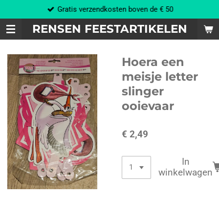
Gratis verzendkosten boven de € 50
Ga
direct
RENSEN FEESTARTIKELEN
naar
de
hoofdinhoud
Hoera een
meisje letter
slinger
ooievaar
€ 2,49
In
winkelwagen