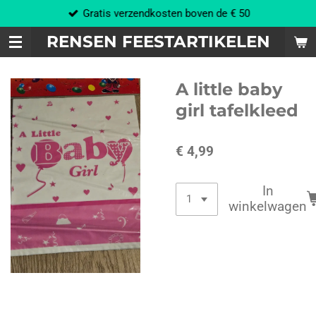
Gratis verzendkosten boven de € 50
Ga
direct
RENSEN FEESTARTIKELEN
naar
de
hoofdinhoud
A little baby
girl tafelkleed
€ 4,99
In
winkelwagen