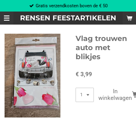
Gratis verzendkosten boven de € 50
Ga
direct
RENSEN FEESTARTIKELEN
naar
de
hoofdinhoud
Vlag trouwen
auto met
blikjes
€ 3,99
In
winkelwagen