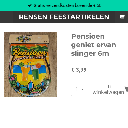
Gratis verzendkosten boven de € 50
Ga
direct
RENSEN FEESTARTIKELEN
naar
de
hoofdinhoud
Pensioen
geniet ervan
slinger 6m
€ 3,99
In
winkelwagen