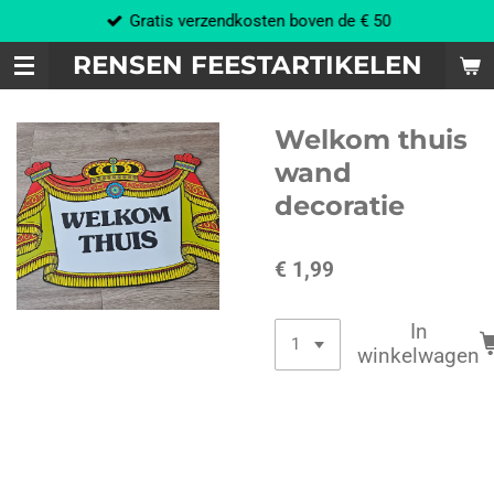
Gratis verzendkosten boven de € 50
Ga
direct
RENSEN FEESTARTIKELEN
naar
de
hoofdinhoud
Welkom thuis
wand
decoratie
€ 1,99
In
winkelwagen