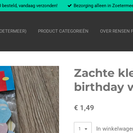
 besteld, vandaag verzonden!
Bezorging alleen in Zoeterme
ZOETERMEER)
PRODUCT CATEGORIEËN
OVER RENSEN 
Zachte kl
birthday 
€ 1,49
In winkelwage