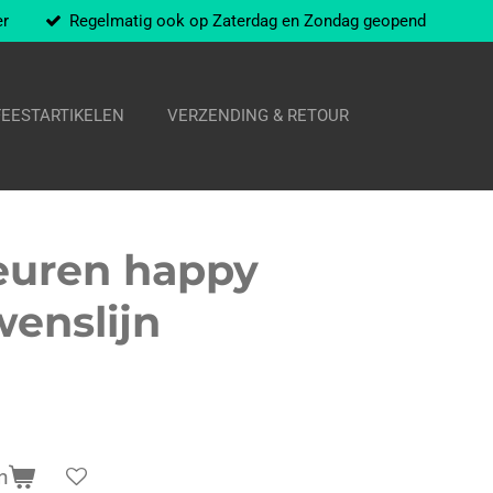
er
Regelmatig ook op Zaterdag en Zondag geopend
FEESTARTIKELEN
VERZENDING & RETOUR
euren happy
wenslijn
n