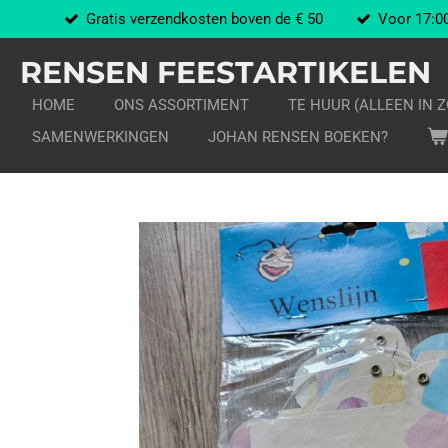
Gratis verzendkosten boven de € 50
Voor 17:00
Ga
direct
RENSEN FEESTARTIKELEN
naar
de
HOME
ONS ASSORTIMENT
TE HUUR (ALLEEN IN 
hoofdinhoud
SAMENWERKINGEN
JOHAN RENSEN BOEKEN?