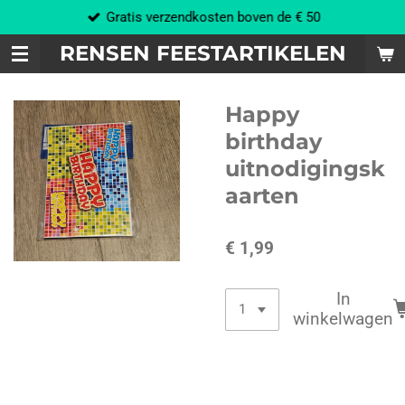
Gratis verzendkosten boven de € 50
Ga
direct
RENSEN FEESTARTIKELEN
naar
de
hoofdinhoud
Happy
birthday
uitnodigingsk
aarten
€ 1,99
In
winkelwagen