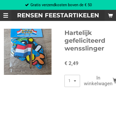
Gratis verzendkosten boven de € 50
Ga
direct
RENSEN FEESTARTIKELEN
naar
de
hoofdinhoud
Hartelijk
gefeliciteerd
wensslinger
€ 2,49
In
winkelwagen