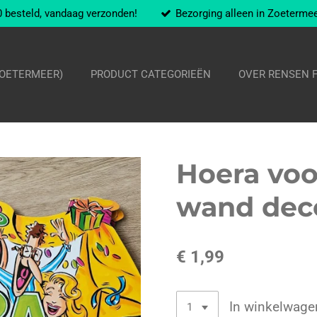
 besteld, vandaag verzonden!
Bezorging alleen in Zoeterme
ZOETERMEER)
PRODUCT CATEGORIEËN
OVER RENSEN 
Hoera voo
wand deco
€ 1,99
In winkelwage