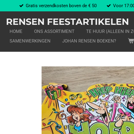
Gratis verzendkosten boven de € 50
Voor 17:00
Ga
direct
RENSEN FEESTARTIKELEN
naar
de
HOME
ONS ASSORTIMENT
TE HUUR (ALLEEN IN 
hoofdinhoud
SAMENWERKINGEN
JOHAN RENSEN BOEKEN?