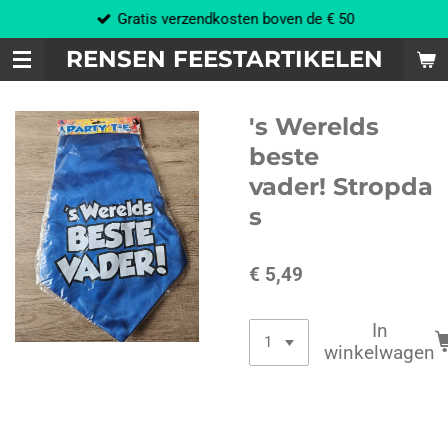
Gratis verzendkosten boven de € 50
Ga
direct
RENSEN FEESTARTIKELEN
naar
de
hoofdinhoud
's Werelds
beste
vader! Stropda
s
€ 5,49
In
winkelwagen