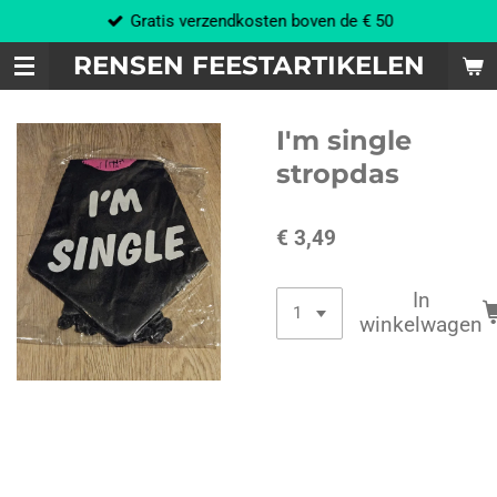
Gratis verzendkosten boven de € 50
Ga
direct
RENSEN FEESTARTIKELEN
naar
de
hoofdinhoud
I'm single
stropdas
€ 3,49
In
winkelwagen