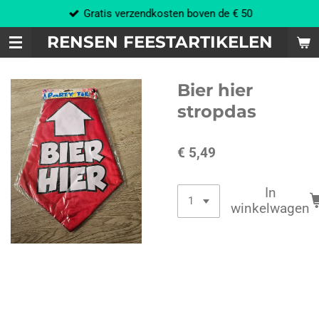
Gratis verzendkosten boven de € 50
Ga
direct
RENSEN FEESTARTIKELEN
naar
de
hoofdinhoud
Bier hier
stropdas
€ 5,49
In
winkelwagen