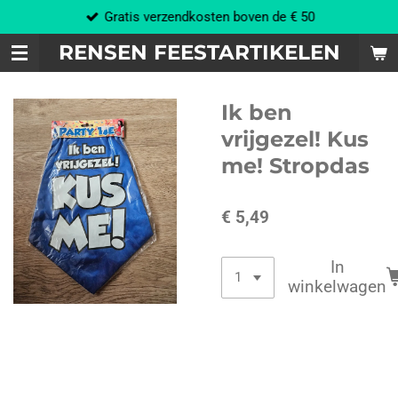
Gratis verzendkosten boven de € 50
Ga
direct
RENSEN FEESTARTIKELEN
naar
de
hoofdinhoud
Ik ben
vrijgezel! Kus
me! Stropdas
€ 5,49
In
winkelwagen