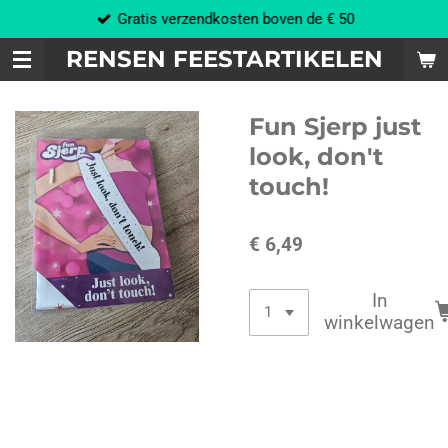
Gratis verzendkosten boven de € 50
Ga
direct
RENSEN FEESTARTIKELEN
naar
de
hoofdinhoud
Fun Sjerp just
look, don't
touch!
€ 6,49
In
winkelwagen