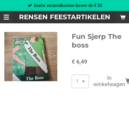
Gratis verzendkosten boven de € 50
Ga
direct
RENSEN FEESTARTIKELEN
naar
de
hoofdinhoud
Fun Sjerp The
boss
€ 6,49
In
winkelwagen