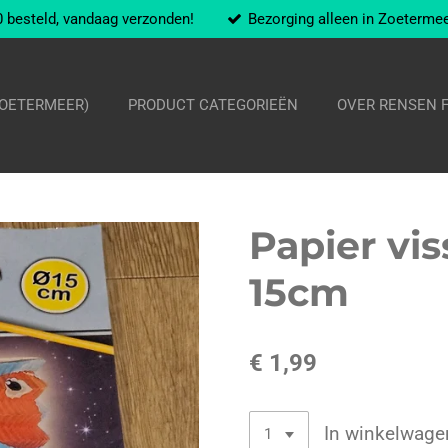
 besteld, vandaag verzonden!
Bezorging alleen in Zoeterme
ZOETERMEER)
PRODUCT CATEGORIEËN
OVER RENSEN 
Papier vis
15cm
€ 1,99
In winkelwage