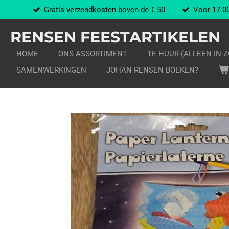
Gratis verzendkosten boven de € 50
Voor 17:00
Ga
direct
RENSEN FEESTARTIKELEN
naar
de
HOME
ONS ASSORTIMENT
TE HUUR (ALLEEN IN 
hoofdinhoud
SAMENWERKINGEN
JOHAN RENSEN BOEKEN?