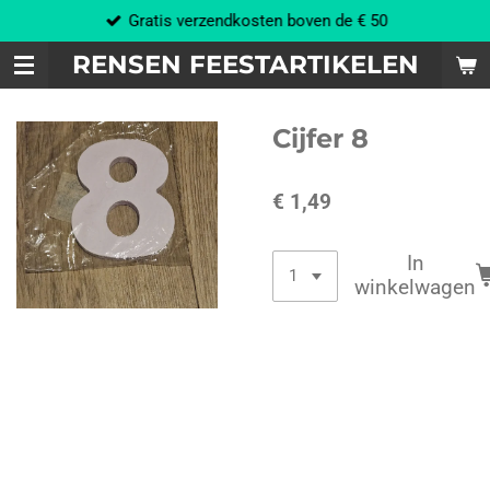
Gratis verzendkosten boven de € 50
Ga
direct
RENSEN FEESTARTIKELEN
naar
de
hoofdinhoud
Cijfer 8
€ 1,49
In
winkelwagen