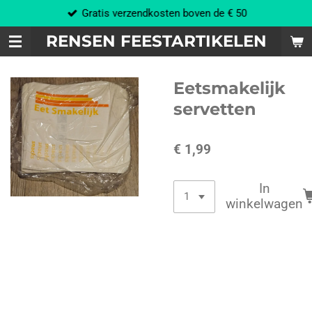
Gratis verzendkosten boven de € 50
Ga
direct
RENSEN FEESTARTIKELEN
naar
de
hoofdinhoud
Eetsmakelijk
servetten
€ 1,99
In
winkelwagen