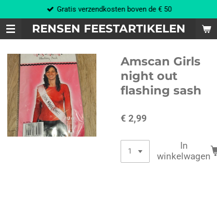
Gratis verzendkosten boven de € 50
Ga
direct
RENSEN FEESTARTIKELEN
naar
de
hoofdinhoud
Amscan Girls
night out
flashing sash
€ 2,99
In
winkelwagen