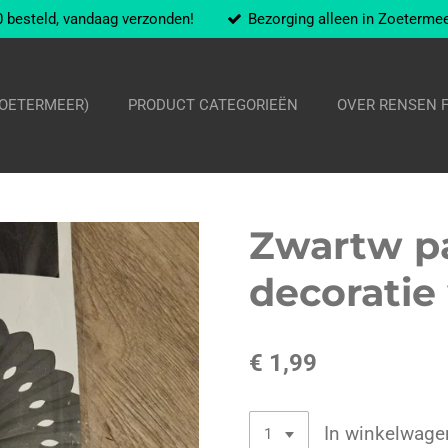
 besteld, vandaag verzonden!
Bezorging alleen in Zoeterme
ZOETERMEER)
PRODUCT CATEGORIEËN
OVER RENSEN 
Zwartw p
decoratie
€ 1,99
In winkelwage