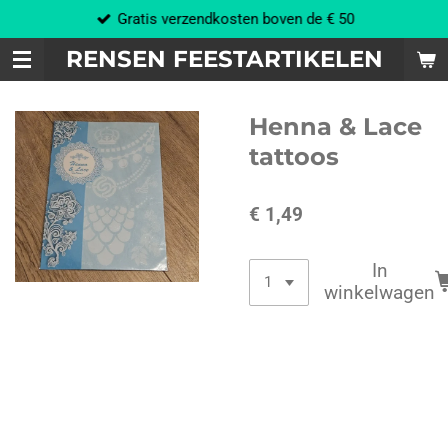
Gratis verzendkosten boven de € 50
Ga
direct
RENSEN FEESTARTIKELEN
naar
de
hoofdinhoud
Henna & Lace
tattoos
€ 1,49
In
winkelwagen