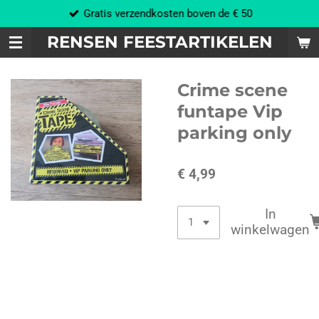
Gratis verzendkosten boven de € 50
Ga
direct
RENSEN FEESTARTIKELEN
naar
de
hoofdinhoud
Crime scene
funtape Vip
parking only
€ 4,99
In
winkelwagen