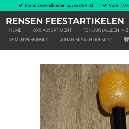
Gratis verzendkosten boven de € 50
Voor 17:00
Ga
direct
RENSEN FEESTARTIKELEN
naar
de
HOME
ONS ASSORTIMENT
TE HUUR (ALLEEN IN 
hoofdinhoud
SAMENWERKINGEN
JOHAN RENSEN BOEKEN?