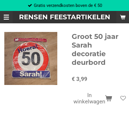
Gratis verzendkosten boven de € 50
Ga
direct
RENSEN FEESTARTIKELEN
naar
de
hoofdinhoud
Groot 50 jaar
Sarah
decoratie
deurbord
€ 3,99
In
winkelwagen