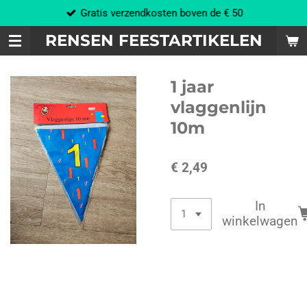
Gratis verzendkosten boven de € 50
Ga
direct
RENSEN FEESTARTIKELEN
naar
de
hoofdinhoud
1 jaar
vlaggenlijn
10m
€ 2,49
In
winkelwagen