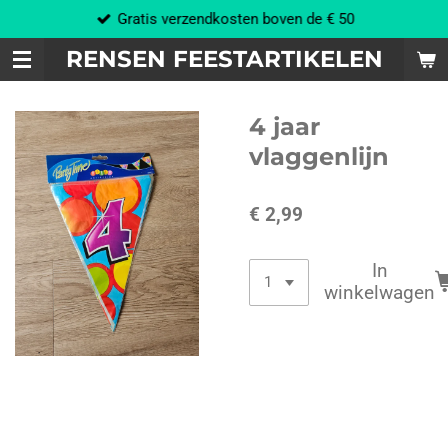
Gratis verzendkosten boven de € 50
Ga
direct
RENSEN FEESTARTIKELEN
naar
de
hoofdinhoud
4 jaar
vlaggenlijn
€ 2,99
In
winkelwagen