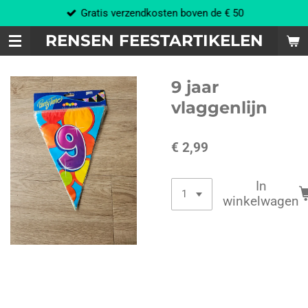
Gratis verzendkosten boven de € 50
Ga
direct
RENSEN FEESTARTIKELEN
naar
de
hoofdinhoud
9 jaar
vlaggenlijn
€ 2,99
In
winkelwagen