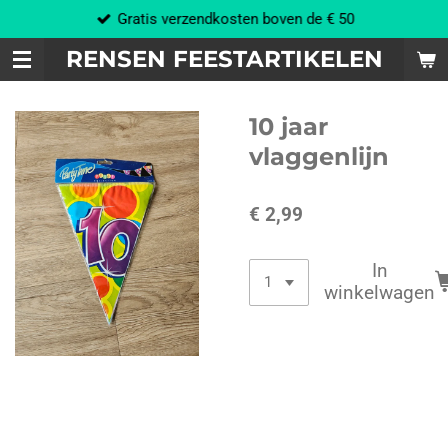
Gratis verzendkosten boven de € 50
Ga
direct
RENSEN FEESTARTIKELEN
naar
de
hoofdinhoud
10 jaar
vlaggenlijn
€ 2,99
In
winkelwagen