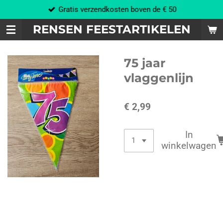
Gratis verzendkosten boven de € 50
Ga
direct
RENSEN FEESTARTIKELEN
naar
de
hoofdinhoud
75 jaar
vlaggenlijn
€ 2,99
In
winkelwagen