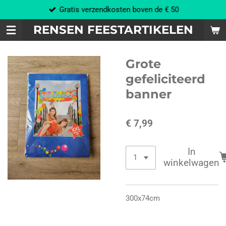
Gratis verzendkosten boven de € 50
Ga
direct
RENSEN FEESTARTIKELEN
naar
de
hoofdinhoud
Grote
gefeliciteerd
banner
€ 7,99
In
winkelwagen
300x74cm