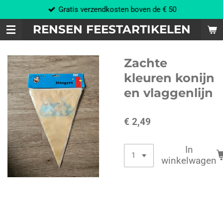
Gratis verzendkosten boven de € 50
Ga
direct
RENSEN FEESTARTIKELEN
naar
de
hoofdinhoud
Zachte
kleuren konijn
en vlaggenlijn
€ 2,49
In
winkelwagen