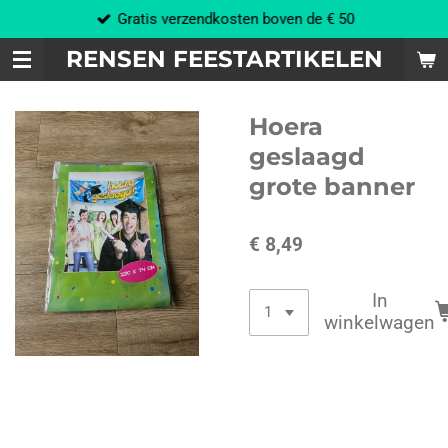
Gratis verzendkosten boven de € 50
Ga
direct
RENSEN FEESTARTIKELEN
naar
de
hoofdinhoud
Hoera
geslaagd
grote banner
€ 8,49
In
winkelwagen