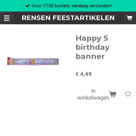
Voor 17:00 besteld, vandaag verzonden!
Ga
direct
RENSEN FEESTARTIKELEN
naar
de
hoofdinhoud
Happy 5
birthday
banner
€ 4,49
In
winkelwagen