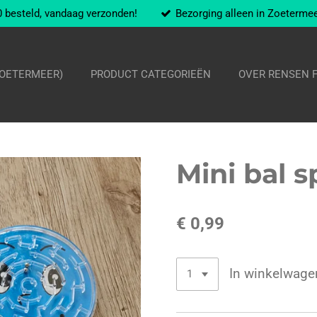
 besteld, vandaag verzonden!
Bezorging alleen in Zoeterme
ZOETERMEER)
PRODUCT CATEGORIEËN
OVER RENSEN 
Mini bal s
€ 0,99
In winkelwage