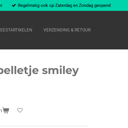
er
Regelmatig ook op Zaterdag en Zondag geopend
FEESTARTIKELEN
VERZENDING & RETOUR
pelletje smiley
n