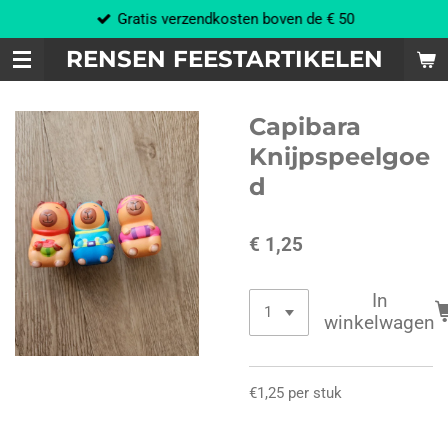
Gratis verzendkosten boven de € 50
Ga
direct
RENSEN FEESTARTIKELEN
naar
de
hoofdinhoud
Capibara
Knijpspeelgoe
d
€ 1,25
In
winkelwagen
€1,25 per stuk