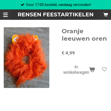
Voor 17:00 besteld, vandaag verzonden!
Ga
direct
RENSEN FEESTARTIKELEN
naar
de
hoofdinhoud
Oranje
leeuwen oren
€ 4,99
In
winkelwagen